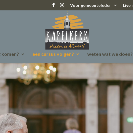
Voor gemeenteleden
Live
g komen?
een cursus volgen?
weten wat we doen?