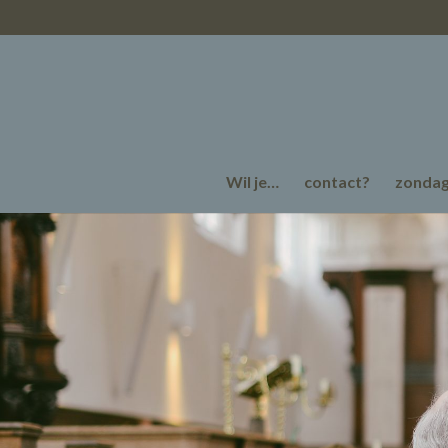
Wil je…
contact?
zonda