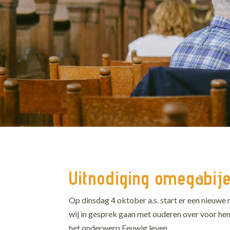
Uitnodiging omegabij
Op dinsdag 4 oktober a.s. start er een nieuw
wij in gesprek gaan met ouderen over voor h
het onderwerp Eeuwig leven.